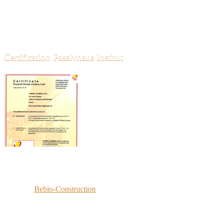
06 45 55 58 71
18 Rue de l'église
13640 LA ROQUE D'ANTHERON
contact@bebioconstruction.fr
Certification Passivhaus Institut
·
© 2026
Bebio-Construction
Réalisé par
Eric François Conseil