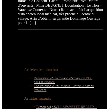
Immeuble Collectif. Client : Promoteur Privé. Maitre
d’ouvrage : Mme BEUGNET Localisation : Le Thor –
Vaucluse Contexte : Notre cliente avait fait l’acquisition
d’un ancien local médical, très proche du centre du
village. Afin d’obtenir sa garantie Dommage Ouvrage
pour la […]
Articles les plus lus
Rénovation d'une maison d'exception BBC
dans le luberon
Construction d'une Maison Passive à Aix en
Provence
Articles récents
Témoignage SCI LAFAYETTE REALTY –