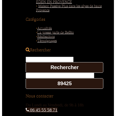
EDEN EN PROVENCE
Maison Passive Plus dans les alpes de haute
Provence
Catégories
Actualités
La presse parle de BeBio
Réalisations
Témoignages
Rechercher
Rechercher :
Nous contacter
Du Lundi au Vendredi, de 9h à 18h
06 45 55 58 71