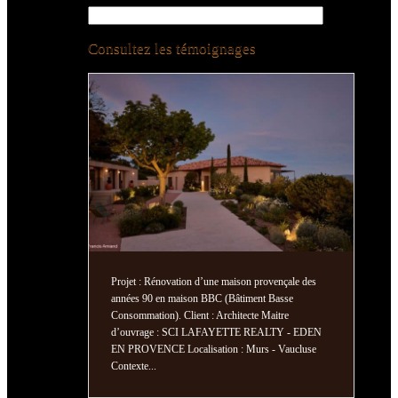
Consultez les témoignages
Projet : Rénovation d’une maison provençale des
Proj
années 90 en maison BBC (Bâtiment Basse
passi
Consommation). Client : Architecte Maitre
Mait
d’ouvrage : SCI LAFAYETTE REALTY - EDEN
Loca
EN PROVENCE Localisation : Murs - Vaucluse
en m
Contexte...