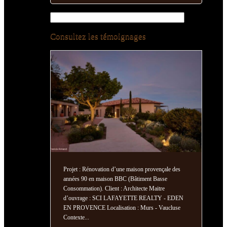
Consultez les témoignages
Projet : Rénovation d’une maison provençale des
Proj
années 90 en maison BBC (Bâtiment Basse
passi
Consommation). Client : Architecte Maitre
Mait
d’ouvrage : SCI LAFAYETTE REALTY - EDEN
Loca
EN PROVENCE Localisation : Murs - Vaucluse
en m
Contexte...