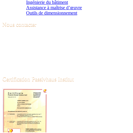
Ingénierie du bâtiment
Assistance à maîtrise d’œuvre
Outils de dimensionnement
Nous contacter
Contactez-nous pour plus de renseignements sur nos services. Nous
vous rappellerons sous 24h.
06 45 55 58 71
18 Rue de l'église
13640 LA ROQUE D'ANTHERON
contact@bebioconstruction.fr
Certification Passivhaus Institut