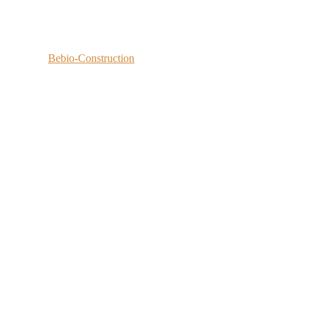
·
© 2026
Bebio-Construction
Réalisé par
Eric François Conseil