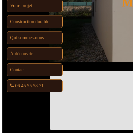
Ma
Votre projet
Construction durable
Qui sommes-nous
À découvrir
Contact
06 45 55 58 71