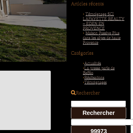
Articles récents
Témoignage SCI
LAFAYETTE REALTY
– EDEN EN
PROVENCE
Maison Passive Plus
dans les alpes de haute
Provence
Catégories
Actualités
La presse parle de
BeBio
Réalisations
Témoignages
Rechercher
Rechercher :