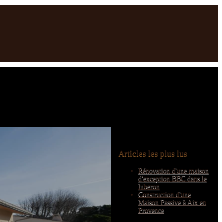
Articles les plus lus
Rénovation d'une maison
d'exception BBC dans le
luberon
Construction d'une
Maison Passive à Aix en
Provence