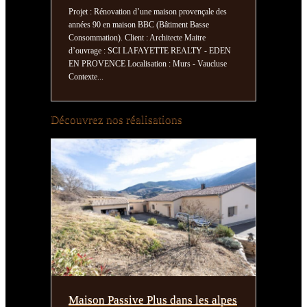
Projet : Rénovation d’une maison provençale des
Projet : 
années 90 en maison BBC (Bâtiment Basse
passive (e
Consommation). Client : Architecte Maitre
Maitre d
d’ouvrage : SCI LAFAYETTE REALTY - EDEN
Localisati
EN PROVENCE Localisation : Murs - Vaucluse
en main la
Contexte...
Découvrez nos réalisations
Maison Passive Plus dans les alpes