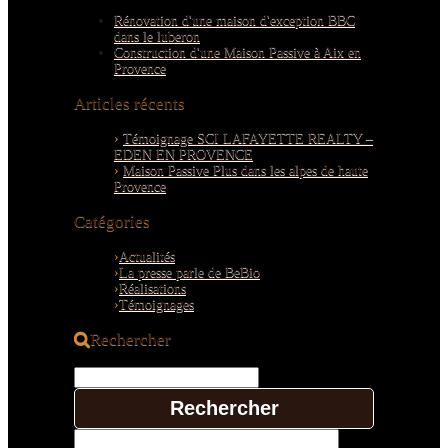
Rénovation d'une maison d'exception BBC
dans le luberon
Construction d'une Maison Passive à Aix en
Provence
Articles récents
Témoignage SCI LAFAYETTE REALTY –
EDEN EN PROVENCE
Maison Passive Plus dans les alpes de haute
Provence
Catégories
Actualités
La presse parle de BeBio
Réalisations
Témoignages
Rechercher
Rechercher :