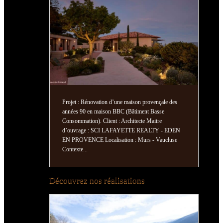
Projet : Rénovation d’une maison provençale des
Proj
années 90 en maison BBC (Bâtiment Basse
passi
Consommation). Client : Architecte Maitre
Mait
d’ouvrage : SCI LAFAYETTE REALTY - EDEN
Loca
EN PROVENCE Localisation : Murs - Vaucluse
en m
Contexte...
Découvrez nos réalisations