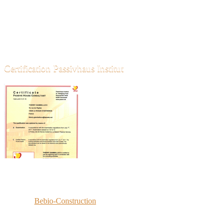
vous rappellerons sous 24h.
06 45 55 58 71
18 Rue de l'église
13640 LA ROQUE D'ANTHERON
contact@bebioconstruction.fr
Certification Passivhaus Institut
·
© 2026
Bebio-Construction
Réalisé par
Eric François Conseil